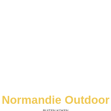
’s & OUTDOOR KOKEN
SHOWROOM
KOOKSTUDIO
BIJ 
Normandie Outdoor
BUITEN KOKEN