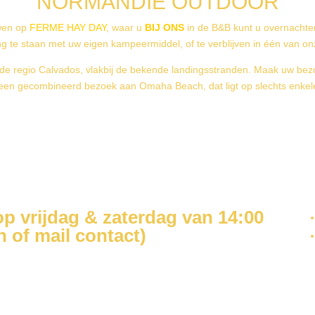
NORMANDIE OUTDOOR
uwen op
FERME HAY DAY
, waar u
BIJ ONS
in de B&B kunt u overnachten
g te staan met uw eigen kampeermiddel, of te verblijven in één van onze
 regio Calvados, vlakbij de bekende landingsstranden. Maak uw be
een gecombineerd bezoek aan Omaha Beach, dat ligt op slechts enkele
 vrijdag & zaterdag van 14:00
h of mail contact)